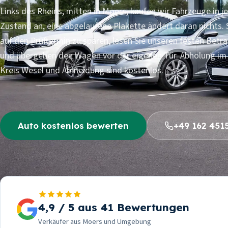
Links des Rheins, mitten in Moers, kaufen wir Fahrzeuge in 
Zustand an, eine abgelaufene Plakette ändert daran nichts. 
auf den Prüftermin zu sparen, lesen Sie unseren festen Betr
und übergeben den Wagen vor der eigenen Tür. Abholung im
Kreis Wesel und Abmeldung sind kostenlos.
Auto kostenlos bewerten
+49 162 451
12
24
Jahre
Stunden
4,9 / 5 aus 41 Bewertungen
Erfahrung im Fahrzeugankauf
bis zu Ihrem Angebo
Verkäufer aus Moers und Umgebung