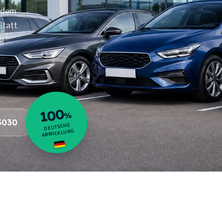
jedem
Statt
ag
100
%
5030
DEUTSCHE
ABWICKLUNG
10
Orte
t
im Abholgebiet um Moers