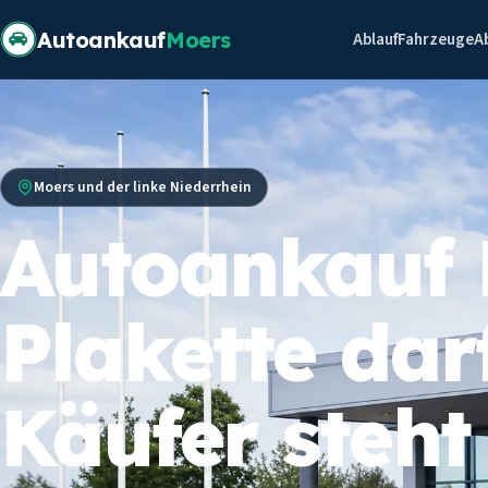
Autoankauf
Moers
Ablauf
Fahrzeuge
A
Moers und der linke Niederrhein
Autoankauf 
Plakette darf
Käufer steht 