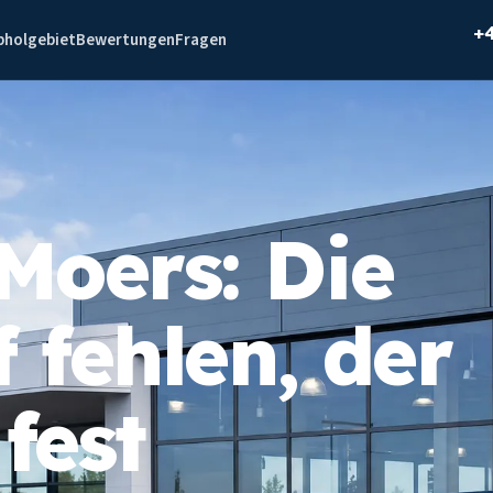
+
bholgebiet
Bewertungen
Fragen
Moers: Die
 fehlen, der
fest