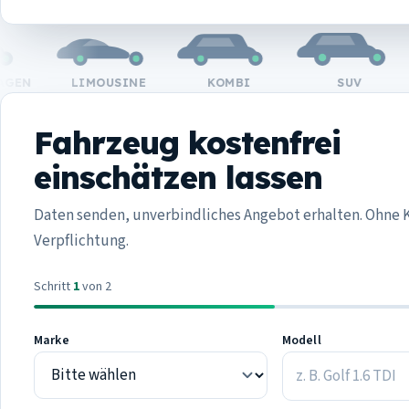
N
LIMOUSINE
KOMBI
SUV
Fahrzeug kostenfrei
einschätzen lassen
Daten senden, unverbindliches Angebot erhalten. Ohne 
Verpflichtung.
Schritt
1
von 2
Marke
Modell